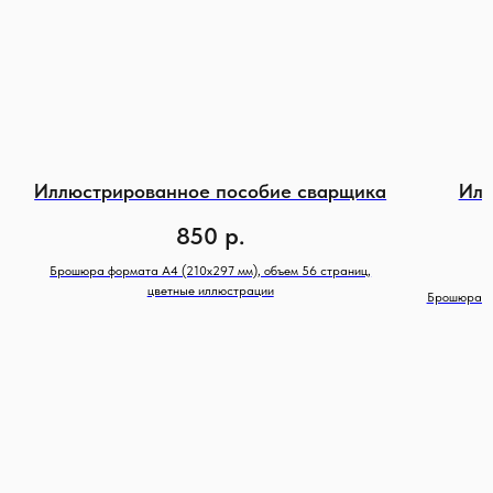
Иллюстрированное пособие сварщика
Илл
850
р.
Брошюра формата А4 (210х297 мм), объем 56 страниц,
цветные иллюстрации
Брошюра фо