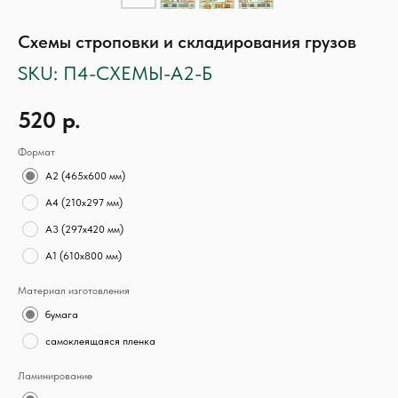
Схемы строповки и складирования грузов
SKU:
П4-СХЕМЫ-А2-Б
520
р.
Формат
А2 (465х600 мм)
А4 (210х297 мм)
А3 (297х420 мм)
А1 (610х800 мм)
Материал изготовления
бумага
самоклеящаяся пленка
Ламинирование