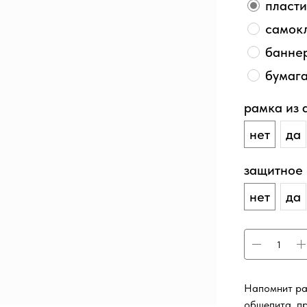
пласти
самок
баннер
бумаг
рамка из
нет
да
защитное
нет
да
Напомнит ра
общепита, п