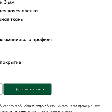
к 3 мм
леящаяся пленка
ная ткань
а
 алюминиевого профиля
 покрытие
Добавить в заказ
ботникам об общих мерах безопасности на предприятии
равилах охраны труда при использовании