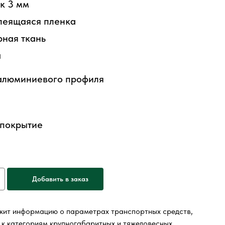
к 3 мм
леящаяся пленка
ная ткань
а
 алюминиевого профиля
 покрытие
Добавить в заказ
жит информацию о параметрах транспортных средств,
 к категориям крупногабаритных и тяжеловесных,