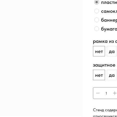
пласти
самок
баннер
бумаг
рамка из
нет
да
защитное
нет
да
Стенд содер
относящихся