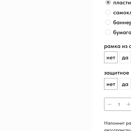
пласти
самок
баннер
бумаг
рамка из
нет
да
защитное
нет
да
Напомнит ра
автотранспо