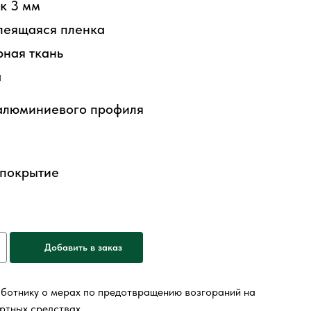
к 3 мм
леящаяся пленка
ная ткань
а
 алюминиевого профиля
 покрытие
Добавить в заказ
ботнику о мерах по предотвращению возгораний на
ртных средствах