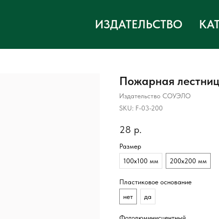
ИЗДАТЕЛЬСТВО
КА
Пожарная лестни
Издательство СОУЭЛО
SKU:
F-03-200
28
р.
Размер
100х100 мм
200х200 мм
Пластиковое основание
нет
да
Фотолюминисцентный